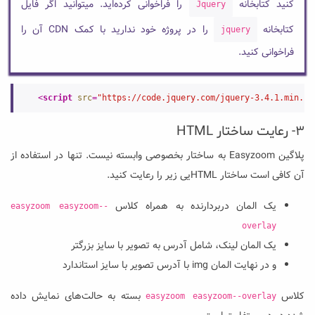
کنید کتابخانه
را فراخوانی کرده‌اید. میتوانید اگر فایل
Jquery
کتابخانه
را در پروژه خود ندارید با کمک CDN آن را
jquery
فراخوانی کنید.
<
script
src
=
"https://code.jquery.com/jquery-3.4.1.min.js
۳- رعایت ساختار HTML
پلاگین Easyzoom به ساختار بخصوصی وابسته نیست. تنها در استفاده از
آن کافی است ساختار HTMLیی زیر را رعایت کنید.
یک المان دربردارنده به همراه کلاس
easyzoom easyzoom--
overlay
یک المان لینک، شامل آدرس به تصویر با سایز بزرگتر
و در نهایت المان img با آدرس تصویر با سایز استاندارد
کلاس
بسته به حالت‌های نمایش داده
easyzoom easyzoom--overlay