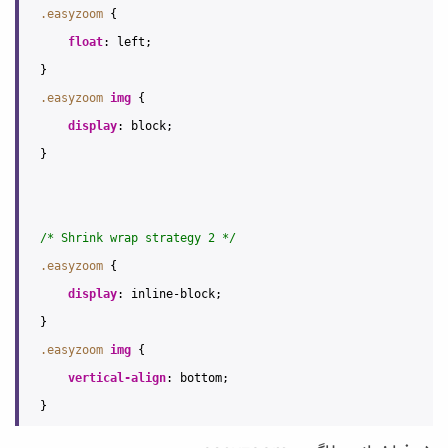
.easyzoom
{
float
:
left
;
}
.easyzoom
img
{
display
:
block
;
}
/* Shrink wrap strategy 2 */
.easyzoom
{
display
:
inline
-
block
;
}
.easyzoom
img
{
vertical-align
:
bottom
;
}