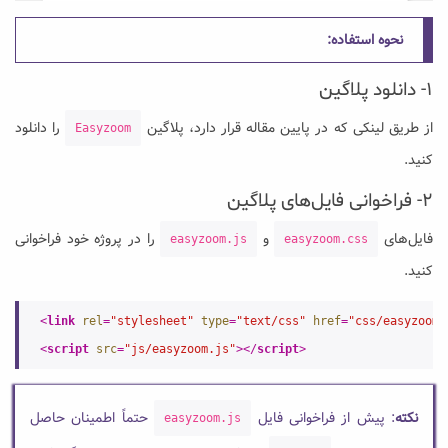
نحوه استفاده:
۱- دانلود پلاگین
از طریق لینکی که در پایین مقاله قرار دارد، پلاگین
را دانلود
Easyzoom
کنید.
۲- فراخوانی فایل‌های پلاگین
فایل‌های
و
را در پروژه خود فراخوانی
easyzoom.js
easyzoom.css
کنید.
<
link
rel
=
"stylesheet"
type
=
"text/css"
href
=
"css/easyzoom.
<
script
src
=
"js/easyzoom.js"
>
</
script
>
نکته
: پیش از فراخوانی فایل
حتماً اطمینان حاصل
easyzoom.js