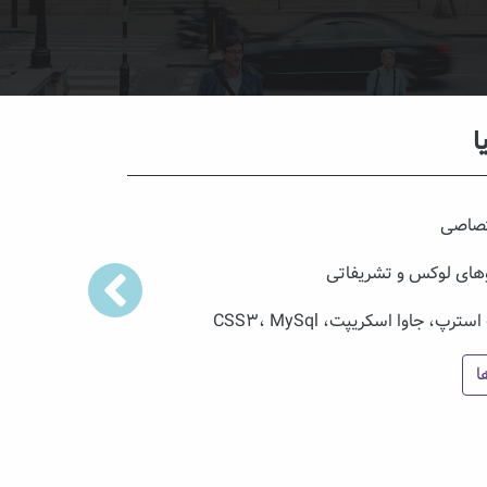
ین الملل عظیم (هورام)
اصی
مینار
جاوا اسکریپت، CSS3، MySql