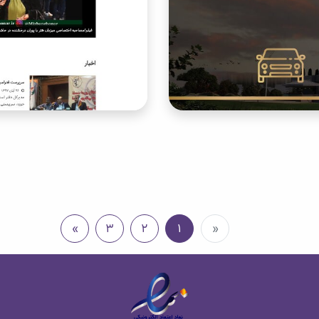
»
3
2
1
«