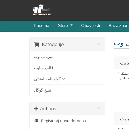
Početna
Store
Obavijesti
Baza znan
ی وب
Kategorije
میزبانی وب
قالب سایت
1 دیسک
 اسپید
گواهینامه امنیتی SSL
تبلیغ گوگل
Actions
Registriraj novu domenu