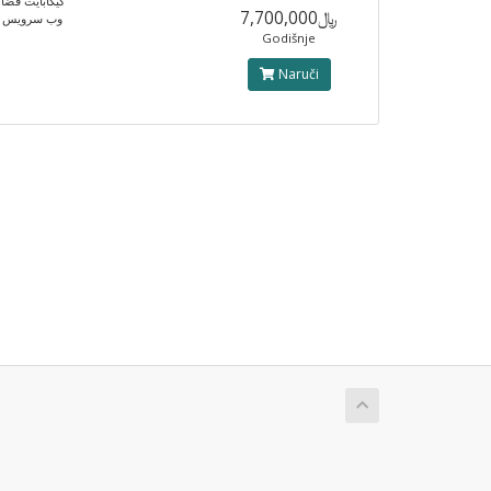
گیگابایت فضای
﷼7,700,000
وب سرویس لا
Godišnje
Naruči