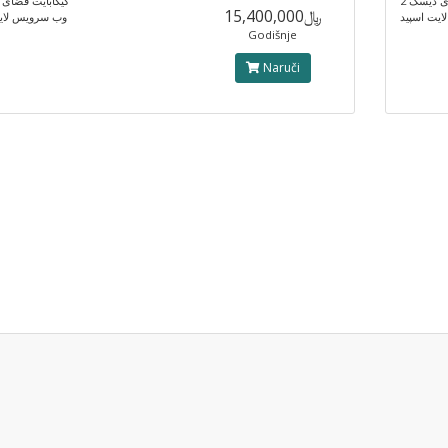
2  دیسک
گیگابایت فضای 
﷼15,400,000
یت اسپید
وب سرویس لایت
Godišnje
Naruči