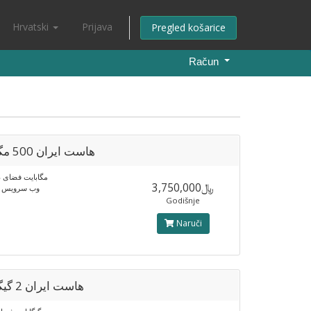
Hrvatski
Prijava
Pregled košarice
Račun
هاست ایران 500 مگابایت
مگابایت فضای دیس
﷼3,750,000
وب سرویس لا
Godišnje
Naruči
هاست ایران 2 گیگابایت