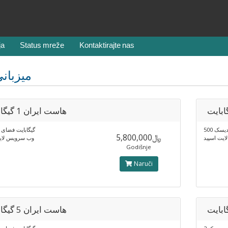
ja
Status mreže
Kontaktirajte nas
میزبان
هاست ایران 1 گیگابایت
500 ک
گیگابایت فضای 
﷼5,800,000
یت اسپید
وب سرویس لایت
Godišnje
Naruči
هاست ایران 5 گیگابایت